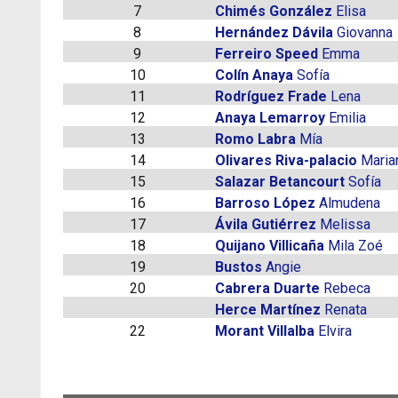
7
Chimés González
Elisa
8
Hernández Dávila
Giovanna
9
Ferreiro Speed
Emma
10
Colín Anaya
Sofía
11
Rodríguez Frade
Lena
12
Anaya Lemarroy
Emilia
13
Romo Labra
Mía
14
Olivares Riva-palacio
Maria
15
Salazar Betancourt
Sofía
16
Barroso López
Almudena
17
Ávila Gutiérrez
Melissa
18
Quijano Villicaña
Mila Zoé
19
Bustos
Angie
20
Cabrera Duarte
Rebeca
Herce Martínez
Renata
22
Morant Villalba
Elvira