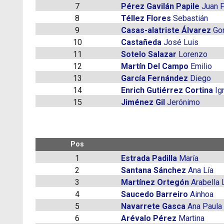
7
Pérez Gavilán Papile
Juan 
8
Téllez Flores
Sebastián
9
Casas-alatriste Álvarez
Go
10
Castañeda
José Luis
11
Sotelo Salazar
Lorenzo
12
Martín Del Campo
Emilio
13
García Fernández
Diego
14
Enrich Gutiérrez Cortina
Ig
15
Jiménez Gil
Jerónimo
Pos
1
Estrada Padilla
María
2
Santana Sánchez
Ana Lía
3
Martínez Ortegón
Arabella 
4
Saucedo Barreiro
Ainhoa
5
Navarrete Gasca
Ana Paula
6
Arévalo Pérez
Martina