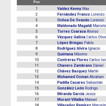
Pos
1
Valdez Kenny
Max
2
Fernández Franco
Lorenzo
3
Ochoa De Ovando
Lorenzo
4
Maldonado Magaldi
Marcel
5
Torres Coarasa
Alonso
6
Vázquez Galícia
Carlos Olive
7
López Bringas
Pablo
8
Rodríguez Alvira
Ignacio
9
Quintana
Máximo
10
Contreras Flores
Carlos Isr
11
Chavero Zambrano
Daniel
12
Chávez Basquez
Martín
13
Mohamed Osman
Abraham
14
Padilla Casares
Sebastián
15
González León
Rodrigo
16
Miranda García
Jesús
17
Morant Villalba
Manuel
18
Villaseñor Ramírez
Marceli