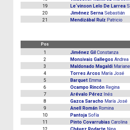
19
Le´vinson Lelo De Larrea
S
20
Jiménez Serna
Sebastián
21
Mendizábal Ruíz
Patricio
Pos
1
Jiménez Gil
Constanza
2
Monsivais Gallegos
Andrea
3
Maldonado Magaldi
Mariane
4
Torres Arcos
María José
5
Barquet
Emma
6
Ocampo Rincón
Regina
7
Arévalo Pérez
Inés
8
Gazca Saracho
María José
9
Anell Román
Romina
10
Pantoja
Sofía
11
Pinto Covarrubias
Carolina
12
Chávez Rodarte
Nina