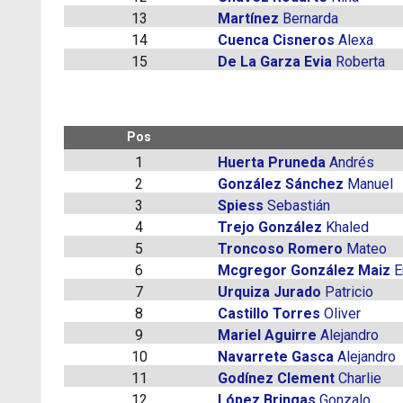
13
Martínez
Bernarda
14
Cuenca Cisneros
Alexa
15
De La Garza Evia
Roberta
Pos
1
Huerta Pruneda
Andrés
2
González Sánchez
Manuel
3
Spiess
Sebastián
4
Trejo González
Khaled
5
Troncoso Romero
Mateo
6
Mcgregor González Maiz
E
7
Urquiza Jurado
Patricio
8
Castillo Torres
Oliver
9
Mariel Aguirre
Alejandro
10
Navarrete Gasca
Alejandro
11
Godínez Clement
Charlie
12
López Bringas
Gonzalo