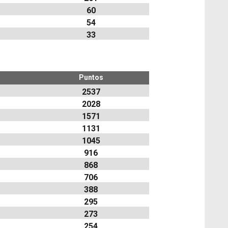
60
54
33
Puntos
2537
2028
1571
1131
1045
916
868
706
388
295
273
254