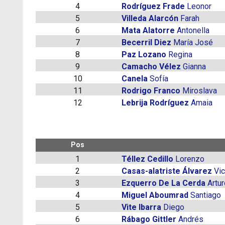
4
Rodríguez Frade
Leonor
5
Villeda Alarcón
Farah
6
Mata Alatorre
Antonella
7
Becerril Diez
María José
8
Paz Lozano
Regina
9
Camacho Vélez
Gianna
10
Canela
Sofía
11
Rodrigo Franco
Miroslava
12
Lebrija Rodríguez
Amaia
Pos
1
Téllez Cedillo
Lorenzo
2
Casas-alatriste Álvarez
Vic
3
Ezquerro De La Cerda
Artur
4
Miguel Aboumrad
Santiago
5
Vite Ibarra
Diego
6
Rábago Gittler
Andrés