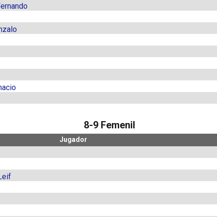
Fernando
nzalo
nacio
8-9 Femenil
Jugador
Leif